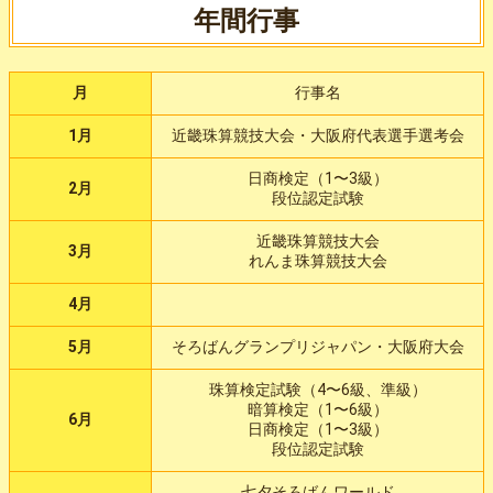
年間行事
月
行事名
1月
近畿珠算競技大会・大阪府代表選手選考会
日商検定（1〜3級）
2月
段位認定試験
近畿珠算競技大会
3月
れんま珠算競技大会
4月
5月
そろばんグランプリジャパン・大阪府大会
珠算検定試験（4〜6級、準級）
暗算検定（1〜6級）
6月
日商検定（1〜3級）
段位認定試験
七夕そろばんワールド