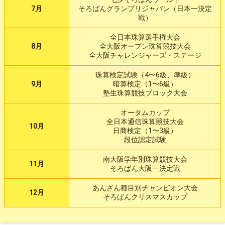
7月
そろばんグランプリジャパン（日本一決定
戦）
全日本珠算選手権大会
8月
全大阪オープン珠算競技大会
全大阪チャレンジャーズ・ステージ
珠算検定試験（4〜6級、準級）
9月
暗算検定（1〜6級）
塾生珠算競技ブロック大会
オータムカップ
全日本通信珠算競技大会
10月
日商検定（1〜3級）
段位認定試験
南大阪学年別珠算競技大会
11月
そろばん大阪一決定戦
あんざん種目別チャンピオン大会
12月
そろばんクリスマスカップ