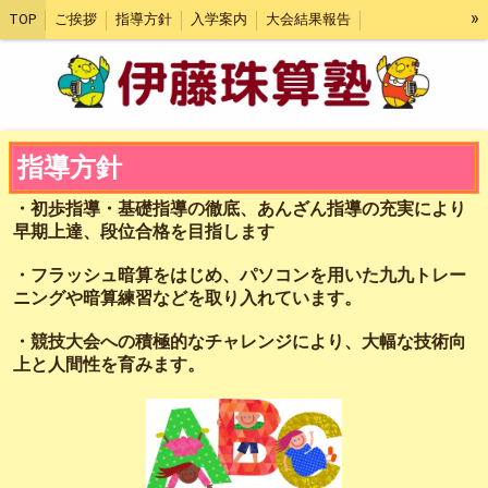
»
TOP
ご挨拶
指導方針
入学案内
大会結果報告
段位成績・過去の成績
問題ダウンロード
指導方針
・初歩指導・基礎指導の徹底、あんざん指導の充実により
早期上達、段位合格を目指します
・フラッシュ暗算をはじめ、パソコンを用いた九九トレー
ニングや暗算練習などを取り入れています。
・競技大会への積極的なチャレンジにより、大幅な技術向
上と人間性を育みます。