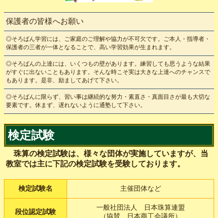
保護者の皆様へお願い
◎そろばん学習には、ご家庭のご理解や協力が不可欠です。ご本人・指導者・
保護者の三者が一体となることで、高い学習効果が生まれます。
◎そろばんの上達には、いくつもの壁があります。練習しても思うような結果
がすぐに出ないこともあります。そんな時こそ実は大きな上達へのチャンスで
もあります。是非、励ましてあげて下さい。
◎そろばんに限らず、習い事は継続的な努力・素直さ・真面目さが最も大切な
要素です。休まず、遅れないように通塾して下さい。
検定試験
珠算の検定試験は、様々な団体が実施していますが、当
教室では主に下記の検定試験を受験しております。
検定試験名
主催団体など
一般社団法人 日本珠算連盟
段位認定試験
（協賛 日本商工会議所）